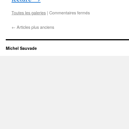
Toutes les galeries
|
Commentaires fermés
sur
Jean
LASSALLE
←
Articles plus anciens
entre
le
fer
et
Michel Sauvade
la
pierre…