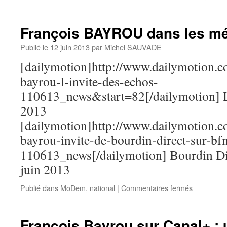
François BAYROU dans les m
Publié le
12 juin 2013
par
Michel SAUVADE
[dailymotion]http://www.dailymotion.c
bayrou-l-invite-des-echos-
110613_news&start=82[/dailymotion] L
2013
[dailymotion]http://www.dailymotion.c
bayrou-invite-de-bourdin-direct-sur-bf
110613_news[/dailymotion] Bourdin Di
juin 2013
Publié dans
MoDem
,
national
|
Commentaires fermés
sur
François
BAYROU
dans
François Bayrou sur Canal+ : 