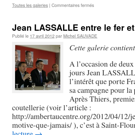
Toutes les galeries
|
Commentaires fermés
sur
Au
travail
!
Jean LASSALLE entre le fer et
Publié le
17 avril 2012
par
Michel SAUVADE
Cette galerie contien
A l’occasion de deux 
jours Jean LASSALLE
l’intérêt que porte
sa campagne pour la 
Après Thiers, premie
coutellerie (voir l’article :
http://ambertaucentre.org/2012/04/12/je
motive-que-jamais/ ), c’est à Saint-Fl
lecture
→