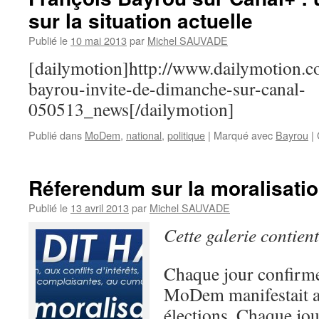
les
sur la situation actuelle
médias
Publié le
10 mai 2013
par
Michel SAUVADE
[dailymotion]http://www.dailymotion.
bayrou-invite-de-dimanche-sur-canal-
050513_news[/dailymotion]
Publié dans
MoDem
,
national
,
politique
|
Marqué avec
Bayrou
|
Réferendum sur la moralisation
Publié le
13 avril 2013
par
Michel SAUVADE
Cette galerie contien
Chaque jour confirme
MoDem manifestait au
élections, Chaque jou