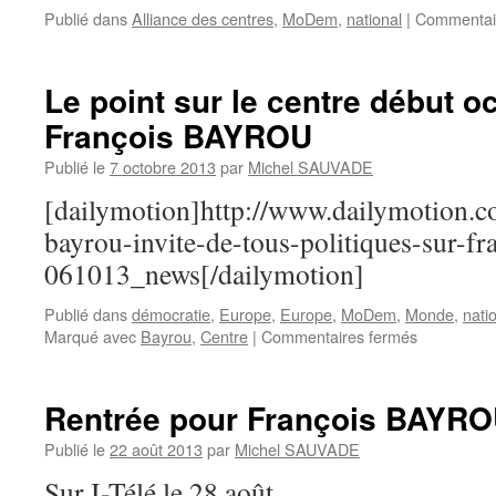
Publié dans
Alliance des centres
,
MoDem
,
national
|
Commentai
Le point sur le centre début o
François BAYROU
Publié le
7 octobre 2013
par
Michel SAUVADE
[dailymotion]http://www.dailymotion.
bayrou-invite-de-tous-politiques-sur-fr
061013_news[/dailymotion]
Publié dans
démocratie
,
Europe
,
Europe
,
MoDem
,
Monde
,
nati
Marqué avec
Bayrou
,
Centre
|
Commentaires fermés
sur
Le
point
sur
Rentrée pour François BAYR
le
centre
Publié le
22 août 2013
par
Michel SAUVADE
début
Sur I-Télé le 28 août
octobre