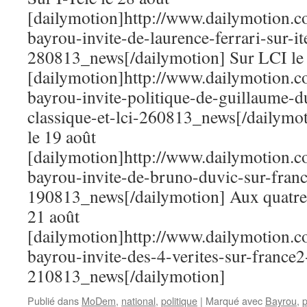
2013
[dailymotion]http://www.dailymotion.
:
bayrou-invite-de-laurence-ferrari-sur-it
François
BAYROU
280813_news[/dailymotion] Sur LCI le 
[dailymotion]http://www.dailymotion.
bayrou-invite-politique-de-guillaume-d
classique-et-lci-260813_news[/dailymot
le 19 août
[dailymotion]http://www.dailymotion.
bayrou-invite-de-bruno-duvic-sur-franc
190813_news[/dailymotion] Aux quatre v
21 août
[dailymotion]http://www.dailymotion.c
bayrou-invite-des-4-verites-sur-france2
210813_news[/dailymotion]
Publié dans
MoDem
,
national
,
politique
|
Marqué avec
Bayrou
,