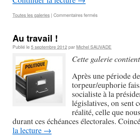
Toutes les galeries
|
Commentaires fermés
sur
Rythmes
scolaires
:
Au travail !
le
gouvernement
Publié le
5 septembre 2012
par
Michel SAUVADE
appelle
Cette galerie contien
sa
majorité
à
Après une période d
la
torpeur/euphorie faisa
rescousse.
socialiste à la préside
législatives, on sent
réalité, celle que nou
durant ces échéances électorales. Coinc
la lecture
→