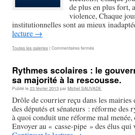
de plus en plus fort, 
violence, Chaque jou
institutionnelles sont au mieux inadap
lecture
→
Toutes les galeries
|
Commentaires fermés
sur
Réferendum
sur
la
Rythmes scolaires : le gouve
moralisation
sa majorité à la rescousse.
:
signez
Publié le
23 février 2013
par
Michel SAUVADE
!
Drôle de courrier reçu dans les mairies 
des députés et sénateurs : réforme des r
à quoi conduit une réforme mal menée, 
Envoyer au « casse-pipe » des élus qui
Continuer la lecture
→