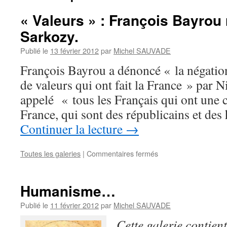
« Valeurs » : François Bayrou
Sarkozy.
Publié le
13 février 2012
par
Michel SAUVADE
François Bayrou a dénoncé « la négatio
de valeurs qui ont fait la France » par 
appelé « tous les Français qui ont une c
France, qui sont des républicains et de
Continuer la lecture
→
Toutes les galeries
|
Commentaires fermés
sur
« Valeurs »
:
François
Humanisme…
Bayrou
répond
Publié le
11 février 2012
par
Michel SAUVADE
à
Cette galerie contien
Nicolas