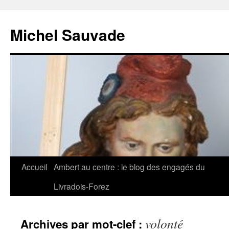
Michel Sauvade
Accueil
Ambert au centre : le blog des engagés du
Aller
Livradois-Forez
au
contenu
volonté
Archives par mot-clef :