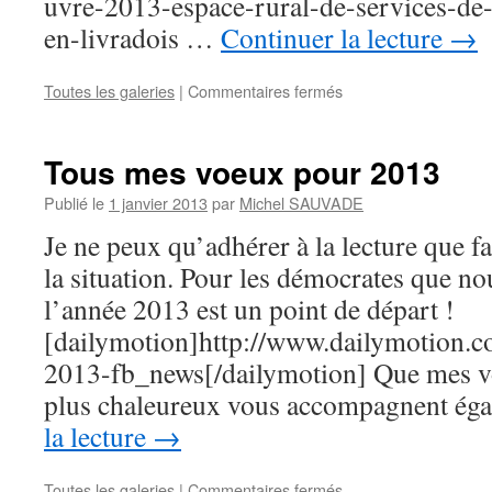
uvre-2013-espace-rural-de-services-de
en-livradois …
Continuer la lecture
→
Toutes les galeries
|
Commentaires fermés
sur
Un
nouveau
prix
Tous mes voeux pour 2013
pour
l’Espace
Publié le
1 janvier 2013
par
Michel SAUVADE
rural
Je ne peux qu’adhérer à la lecture que f
de
services
la situation. Pour les démocrates que n
de
l’année 2013 est un point de départ !
proximité
de
[dailymotion]http://www.dailymotion.
Marsac.
2013-fb_news[/dailymotion] Que mes v
plus chaleureux vous accompagnent é
la lecture
→
Toutes les galeries
|
Commentaires fermés
sur