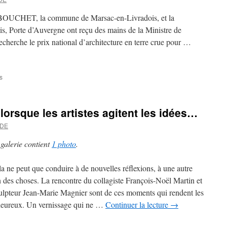
rural
de
s BOUCHET, la commune de Marsac-en-Livradois, et la
services
 Porte d’Auvergne ont reçu des mains de la Ministre de
de
echerche le prix national d’architecture en terre crue pour …
proximité
de
Marsac.
s
sur
Marsac-
en-
Livradois
lorsque les artistes agitent les idées…
:
un
ADE
prix
national
 galerie contient
1 photo
.
d’architecture.
a ne peut que conduire à de nouvelles réflexions, à une autre
n des choses. La rencontre du collagiste François-Noël Martin et
ulpteur Jean-Marie Magnier sont de ces moments qui rendent les
heureux. Un vernissage qui ne …
Continuer la lecture
→