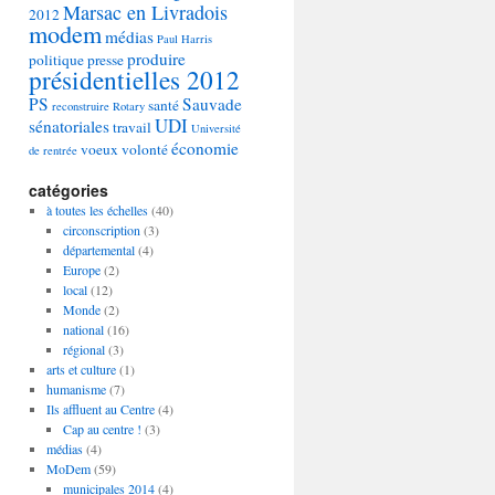
Marsac en Livradois
2012
modem
médias
Paul Harris
produire
politique
presse
présidentielles 2012
PS
Sauvade
santé
reconstruire
Rotary
UDI
sénatoriales
travail
Université
économie
voeux
volonté
de rentrée
catégories
à toutes les échelles
(40)
circonscription
(3)
départemental
(4)
Europe
(2)
local
(12)
Monde
(2)
national
(16)
régional
(3)
arts et culture
(1)
humanisme
(7)
Ils affluent au Centre
(4)
Cap au centre !
(3)
médias
(4)
MoDem
(59)
municipales 2014
(4)