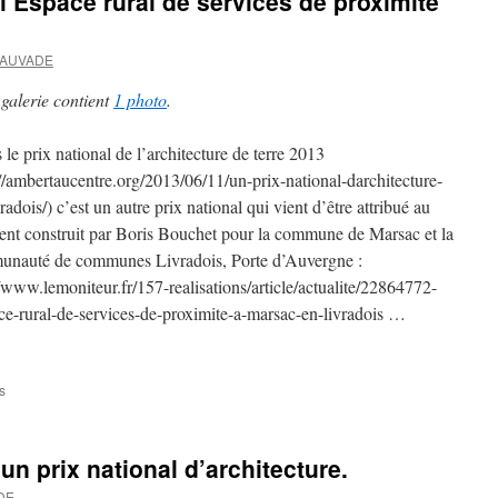
l’Espace rural de services de proximité
:
voeux
2014
SAUVADE
et
accueil
 galerie contient
1 photo
.
des
nouveaux
arrivants
 le prix national de l’architecture de terre 2013
://ambertaucentre.org/2013/06/11/un-prix-national-darchitecture-
radois/) c’est un autre prix national qui vient d’être attribué au
ent construit par Boris Bouchet pour la commune de Marsac et la
nauté de communes Livradois, Porte d’Auvergne :
//www.lemoniteur.fr/157-realisations/article/actualite/22864772-
ce-rural-de-services-de-proximite-a-marsac-en-livradois …
s
sur
Un
nouveau
prix
un prix national d’architecture.
pour
l’Espace
DE