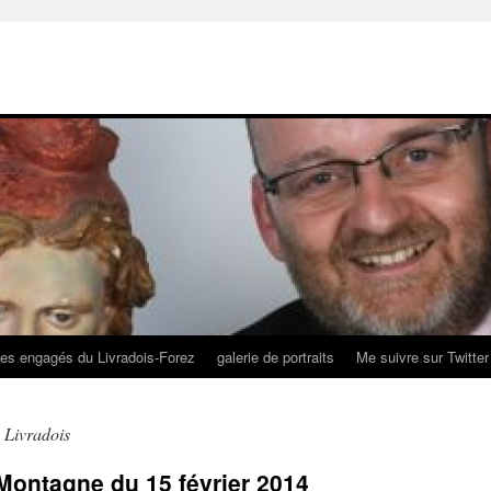
des engagés du Livradois-Forez
galerie de portraits
Me suivre sur Twitter
 Livradois
Montagne du 15 février 2014