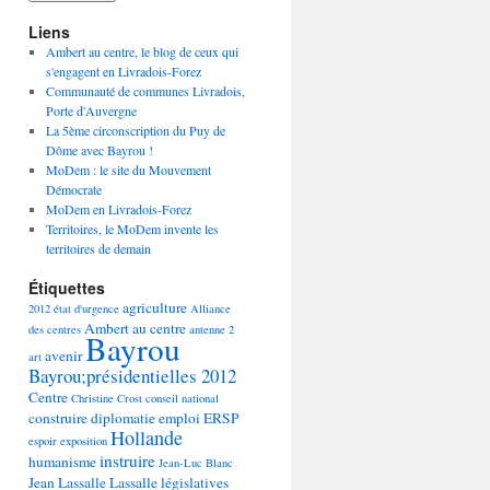
Liens
Ambert au centre, le blog de ceux qui
s'engagent en Livradois-Forez
Communauté de communes Livradois,
Porte d'Auvergne
La 5ème circonscription du Puy de
Dôme avec Bayrou !
MoDem : le site du Mouvement
Démocrate
MoDem en Livradois-Forez
Territoires, le MoDem invente les
territoires de demain
Étiquettes
agriculture
2012 état d'urgence
Alliance
Ambert au centre
des centres
antenne 2
Bayrou
avenir
art
Bayrou;présidentielles 2012
Centre
Christine Crost
conseil national
construire
diplomatie
emploi
ERSP
Hollande
espoir
exposition
instruire
humanisme
Jean-Luc Blanc
Jean Lassalle
Lassalle
législatives