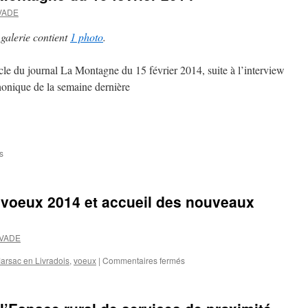
VADE
 galerie contient
1 photo
.
le du journal La Montagne du 15 février 2014, suite à l’interview
honique de la semaine dernière
s
sur
Revue
de
presse
 voeux 2014 et accueil des nouveaux
:
La
Montagne
UVADE
du
15
arsac en Livradois
,
voeux
|
Commentaires fermés
sur
février
Marsac-
2014
en-
Livradois