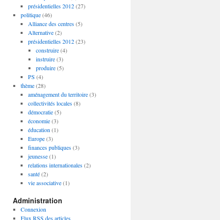
présidentielles 2012
(27)
politique
(46)
Alliance des centres
(5)
Alternative
(2)
présidentielles 2012
(23)
construire
(4)
instruire
(3)
produire
(5)
PS
(4)
thème
(28)
aménagement du territoire
(3)
collectivités locales
(8)
démocratie
(5)
économie
(3)
éducation
(1)
Europe
(3)
finances publiques
(3)
jeunesse
(1)
relations internationales
(2)
santé
(2)
vie associative
(1)
Administration
Connexion
Flux
RSS
des articles