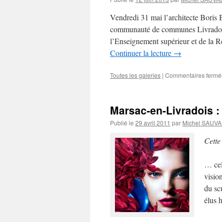
Vendredi 31 mai l’architecte Bori
communauté de communes Livradois,
l’Enseignement supérieur et de la R
Continuer la lecture
→
Toutes les galeries
|
Commentaires fermé
Marsac-en-Livradois : 
Publié le
29 avril 2011
par
Michel SAUV
Cette
… cel
visio
du sc
élus 