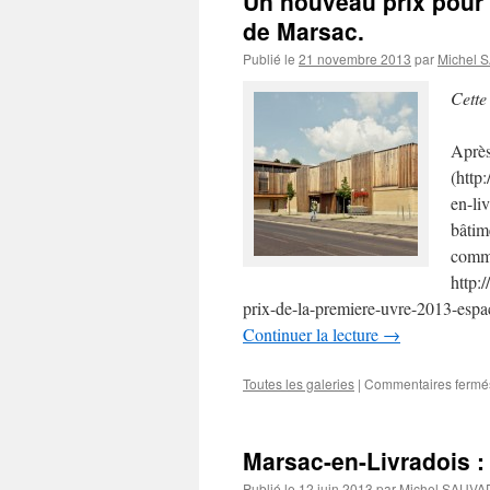
Un nouveau prix pour 
de Marsac.
Publié le
21 novembre 2013
par
Michel 
Cette
Après
(http
en-liv
bâtim
commu
http:
prix-de-la-premiere-uvre-2013-espa
Continuer la lecture
→
Toutes les galeries
|
Commentaires fermé
Marsac-en-Livradois : 
Publié le
12 juin 2013
par
Michel SAUVA