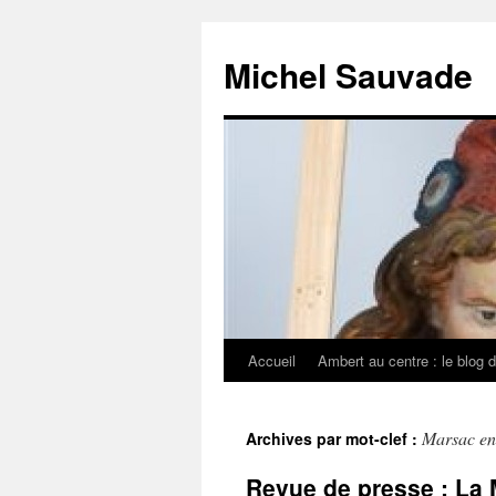
Michel Sauvade
Accueil
Ambert au centre : le blog 
Aller
au
Marsac en
Archives par mot-clef :
contenu
Revue de presse : La 