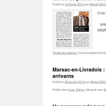
Publié le
16 février 2014
par
Michel SAU
Cette
Artic
télép
Toutes les galeries
|
Commentaires fermé
Marsac-en-Livradois :
arrivants
Publié le
28 janvier 2014
par
Michel SA
Publié dans
local
,
thème
|
Marqué avec
M