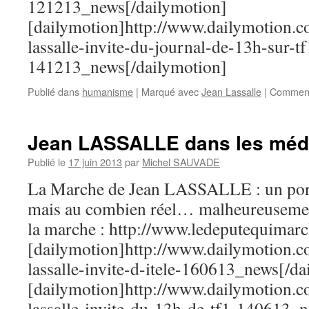
121213_news[/dailymotion]
[dailymotion]http://www.dailymotion.c
lassalle-invite-du-journal-de-13h-sur-tf
141213_news[/dailymotion]
Publié dans
humanisme
|
Marqué avec
Jean Lassalle
|
Comment
Jean LASSALLE dans les méd
Publié le
17 juin 2013
par
Michel SAUVADE
La Marche de Jean LASSALLE : un portr
mais au combien réel… malheureusement.
la marche : http://www.ledeputequimarc
[dailymotion]http://www.dailymotion.
lassalle-invite-d-itele-160613_news[/da
[dailymotion]http://www.dailymotion.
lassalle-invite-du-13h-de-tf1-140613_