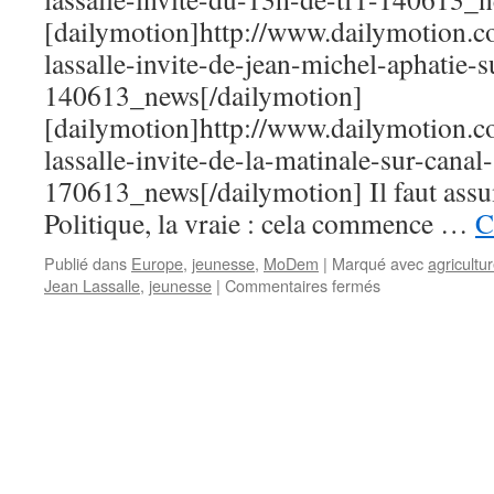
[dailymotion]http://www.dailymotion.
lassalle-invite-de-jean-michel-aphatie-su
140613_news[/dailymotion]
[dailymotion]http://www.dailymotion.c
lassalle-invite-de-la-matinale-sur-canal-
170613_news[/dailymotion] Il faut assum
Politique, la vraie : cela commence …
C
Publié dans
Europe
,
jeunesse
,
MoDem
|
Marqué avec
agricultu
Jean Lassalle
,
jeunesse
|
Commentaires fermés
sur
Jean
LASSALLE
dans
les
médias