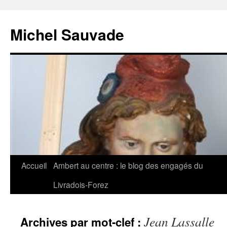
Michel Sauvade
Accueil
Ambert au centre : le blog des engagés du
Aller
Livradois-Forez
au
contenu
Jean Lassalle
Archives par mot-clef :