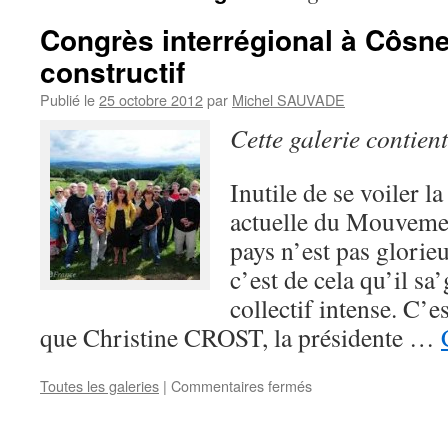
Congrès interrégional à Côsne 
constructif
Publié le
25 octobre 2012
par
Michel SAUVADE
Cette galerie contien
Inutile de se voiler la
actuelle du Mouveme
pays n’est pas glorie
c’est de cela qu’il sa’
collectif intense. C’e
que Christine CROST, la présidente …
Toutes les galeries
|
Commentaires fermés
sur
Congrès
interrégional
à