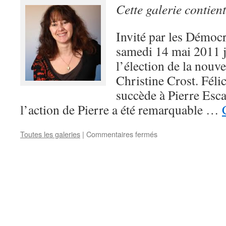
Cette galerie contien
Invité par les Démocra
samedi 14 mai 2011 j’
l’élection de la nouve
Christine Crost. Félic
succède à Pierre Esca
l’action de Pierre a été remarquable …
Toutes les galeries
|
Commentaires fermés
sur
Congrès
démocrate
de
l’Allier