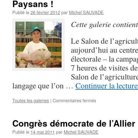
Paysans !
Côsne
d’Allier
Publié le
26 février 2012
par
Michel SAUVADE
–
Cette galerie contien
constructif
Le Salon de l’agricul
aujourd’hui au centr
électorale – la campag
7 heures de visites d
Salon de l’agricultur
langage que l’on …
Continuer la lectur
Toutes les galeries
|
Commentaires fermés
sur
Paysans
!
Congrès démocrate de l’Allier
Publié le
14 mai 2011
par
Michel SAUVADE